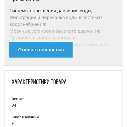
Системы повышения давления воды;
Фильтрация и перекачка воды в системах
водоснабжения;
Моечные установки высокого давления;
Противопожарные установки;
Cистемы охлаждения и кондиционирования
Открыть полностью
воздуха;
Системы питания паровых котлов и перекачка
конденсата;
Системы охлаждения инструмента
металлорежущих станков (подача смазочно-
Характеристики
товара
охлаждающей эмульсии) и т.д.;
Очистка воды: системы ультрафильтрации,
установки обратного осмоса, нефтеперегонные
Вес, кг
34
установки, сепараторы;
Орошение: полив сельскохозяйственных
Класс изоляции
земель, капельное орошение, дождевальные
F
установки.