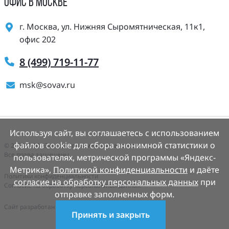
ОФИС В МОСКВЕ
г. Москва, ул. Нижняя Сыромятническая, 11к1,
офис 202
8 (499) 719-11-77
msk@sovav.ru
Используя сайт, вы соглашаетесь с использованием
файлов cookie для сбора анонимной статистики о
© 2025 ООО «Завод «Современная Автоматика».
Все права защищены.
пользователях, метрической программы «Яндекс-
Метрика»,
Политикой конфиденциальности
и даёте
Политики конфиденциальности
согласие на обработку персональных данных
при
Согласие на обработку персональных данных
отправке заполненных форм.
Cайт разработан
Деалем-сайты.рф
Принять и закрыть