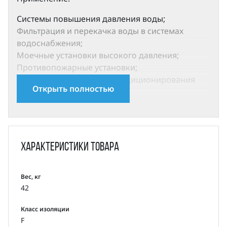
Системы повышения давления воды;
Фильтрация и перекачка воды в системах
водоснабжения;
Моечные установки высокого давления;
Противопожарные установки;
Cистемы охлаждения и кондиционирования
Открыть полностью
воздуха;
Системы питания паровых котлов и перекачка
конденсата;
Системы охлаждения инструмента
металлорежущих станков (подача смазочно-
Характеристики
товара
охлаждающей эмульсии) и т.д.;
Очистка воды: системы ультрафильтрации,
установки обратного осмоса, нефтеперегонные
Вес, кг
42
установки, сепараторы;
Орошение: полив сельскохозяйственных
Класс изоляции
земель, капельное орошение, дождевальные
F
установки.