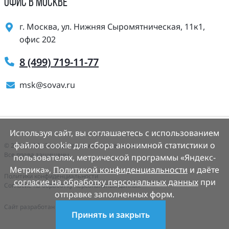
ОФИС В МОСКВЕ
г. Москва, ул. Нижняя Сыромятническая, 11к1,
офис 202
8 (499) 719-11-77
msk@sovav.ru
Используя сайт, вы соглашаетесь с использованием
файлов cookie для сбора анонимной статистики о
© 2025 ООО «Завод «Современная Автоматика».
Все права защищены.
пользователях, метрической программы «Яндекс-
Метрика»,
Политикой конфиденциальности
и даёте
Политики конфиденциальности
согласие на обработку персональных данных
при
Согласие на обработку персональных данных
отправке заполненных форм.
Cайт разработан
Деалем-сайты.рф
Принять и закрыть