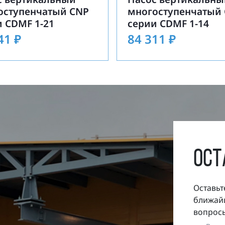
оступенчатый CNP
многоступенчатый
 CDMF 1-21
серии CDMF 1-14
441
₽
84 311
₽
ост
Оставьт
ближайш
вопросы