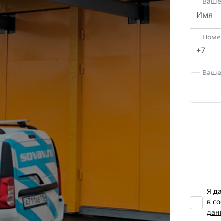
Ваше
Номе
Ваше
Я д
в с
дан