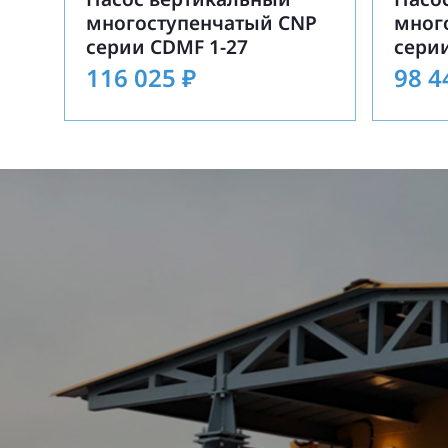
многоступенчатый CNP
мног
серии CDMF 1-27
серии
116 025
₽
98 