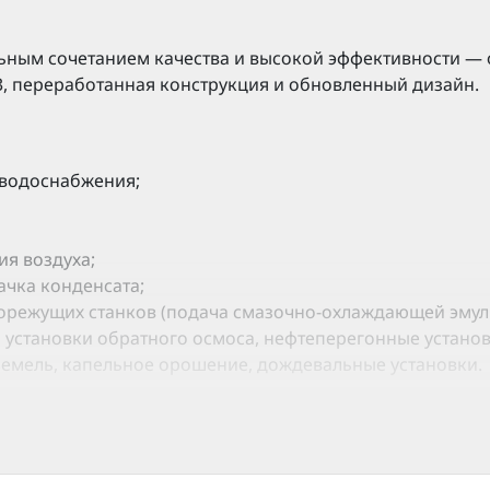
ьным сочетанием качества и высокой эффективности — 
, переработанная конструкция и обновленный дизайн.
 водоснабжения;
я воздуха;
ачка конденсата;
режущих станков (подача смазочно-охлаждающей эмульси
 установки обратного осмоса, нефтеперегонные установ
земель, капельное орошение, дождевальные установки.