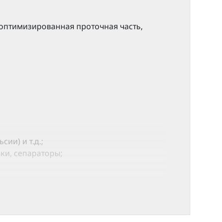
оптимизированная проточная часть,
и) и т.д.;
ки, сепараторы;