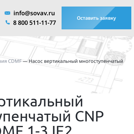
info@sovav.ru
Оставить заявку
8 800 511-11-77
рия CDMF
—
Насос вертикальный многоступенчатый
ертикальный
упенчатый CNP
MF 1-3 IE2