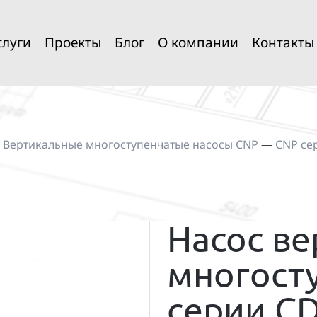
слуги
Проекты
Блог
О компании
Контакты
—
Вертикальные многоступенчатые насосы CNP
—
CNP се
Насос в
многост
серии CD