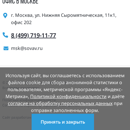
ОФИС В МОСКВЕ
г. Москва, ул. Нижняя Сыромятническая, 11к1,
офис 202
8 (499) 719-11-77
msk@sovav.ru
Используя сайт, вы соглашаетесь с использованием
файлов cookie для сбора анонимной статистики о
© 2025 ООО «Завод «Современная Автоматика».
Все права защищены.
пользователях, метрической программы «Яндекс-
Метрика»,
Политикой конфиденциальности
и даёте
Политики конфиденциальности
согласие на обработку персональных данных
при
Согласие на обработку персональных данных
отправке заполненных форм.
Cайт разработан
Деалем-сайты.рф
Принять и закрыть