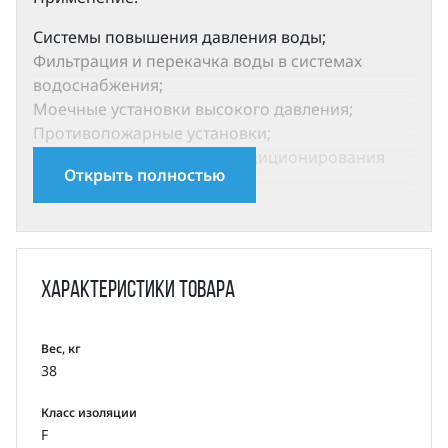
Системы повышения давления воды;
Фильтрация и перекачка воды в системах
водоснабжения;
Моечные установки высокого давления;
Противопожарные установки;
Cистемы охлаждения и кондиционирования
Открыть полностью
воздуха;
Системы питания паровых котлов и перекачка
конденсата;
Системы охлаждения инструмента
металлорежущих станков (подача смазочно-
Характеристики
товара
охлаждающей эмульсии) и т.д.;
Очистка воды: системы ультрафильтрации,
установки обратного осмоса, нефтеперегонные
Вес, кг
38
установки, сепараторы;
Орошение: полив сельскохозяйственных
Класс изоляции
земель, капельное орошение, дождевальные
F
установки.