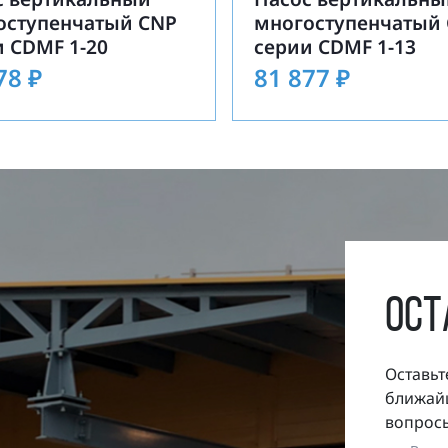
оступенчатый CNP
многоступенчатый
 CDMF 1-20
серии CDMF 1-13
478
₽
81 877
₽
ост
Оставьт
ближайш
вопросы