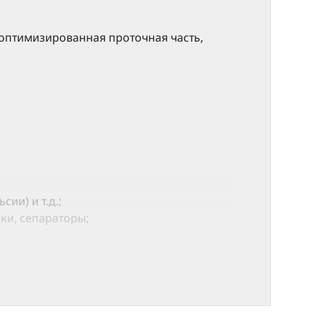
оптимизированная проточная часть,
и) и т.д.;
ки, сепараторы;