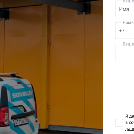
Ваше
Номе
Ваше
Я д
в с
дан