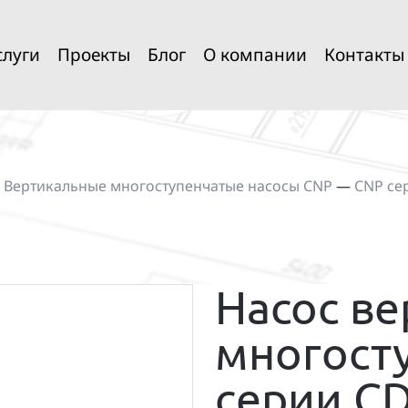
слуги
Проекты
Блог
О компании
Контакты
—
Вертикальные многоступенчатые насосы CNP
—
CNP се
Насос в
многост
серии CD