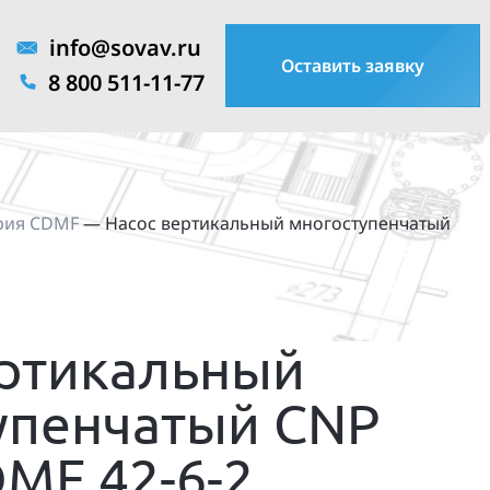
info@sovav.ru
Оставить заявку
8 800 511-11-77
рия CDMF
—
Насос вертикальный многоступенчатый
ертикальный
упенчатый CNP
MF 42-6-2