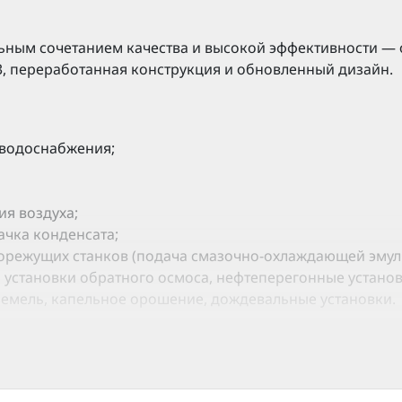
ьным сочетанием качества и высокой эффективности — 
, переработанная конструкция и обновленный дизайн.
 водоснабжения;
я воздуха;
ачка конденсата;
режущих станков (подача смазочно-охлаждающей эмульси
 установки обратного осмоса, нефтеперегонные установ
земель, капельное орошение, дождевальные установки.