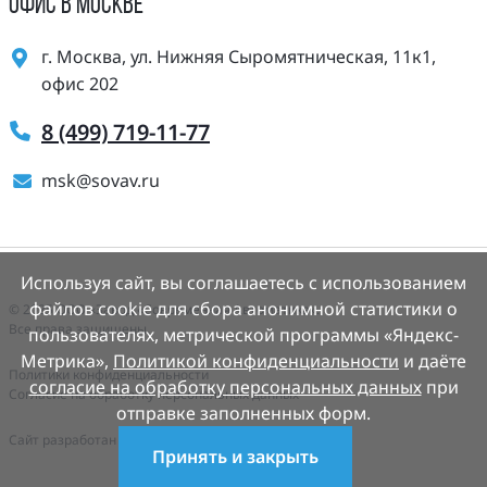
ОФИС В МОСКВЕ
г. Москва, ул. Нижняя Сыромятническая, 11к1,
офис 202
8 (499) 719-11-77
msk@sovav.ru
Используя сайт, вы соглашаетесь с использованием
файлов cookie для сбора анонимной статистики о
© 2025 ООО «Завод «Современная Автоматика».
Все права защищены.
пользователях, метрической программы «Яндекс-
Метрика»,
Политикой конфиденциальности
и даёте
Политики конфиденциальности
согласие на обработку персональных данных
при
Согласие на обработку персональных данных
отправке заполненных форм.
Cайт разработан
Деалем-сайты.рф
Принять и закрыть