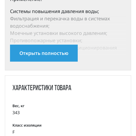
Системы повышения давления воды;
Фильтрация и перекачка воды в системах
водоснабжения;
Моечные установки высокого давления;
Противопожарные установки;
Cистемы охлаждения и кондиционирования
Открыть полностью
воздуха;
Системы питания паровых котлов и перекачка
конденсата;
Системы охлаждения инструмента
металлорежущих станков (подача смазочно-
Характеристики
товара
охлаждающей эмульсии) и т.д.;
Очистка воды: системы ультрафильтрации,
установки обратного осмоса, нефтеперегонные
Вес, кг
343
установки, сепараторы;
Орошение: полив сельскохозяйственных
Класс изоляции
земель, капельное орошение, дождевальные
F
установки.