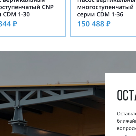
оступенчатый CNP
многоступенчатый
и CDM 1-30
серии CDM 1-36
 844
₽
150 488
₽
ост
Оставьт
ближайш
вопросы