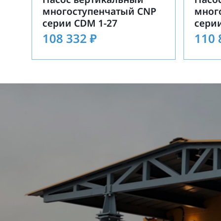
многоступенчатый CNP
мног
серии CDM 1-27
сери
108 332
₽
110