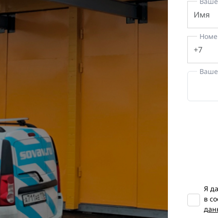
Ваше
Номе
Ваше
Я д
в с
дан