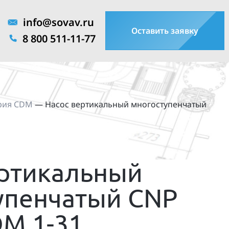
info@sovav.ru
Оставить заявку
8 800 511-11-77
рия CDM
—
Насос вертикальный многоступенчатый
ертикальный
упенчатый CNP
DM 1-31