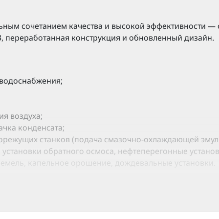
ьным сочетанием качества и высокой эффективности — 
, переработанная конструкция и обновленный дизайн.
 водоснабжения;
я воздуха;
ачка конденсата;
режущих станков (подача смазочно-охлаждающей эмульси
 установки обратного осмоса, нефтеперегонные установ
земель, капельное орошение, дождевальные установки.