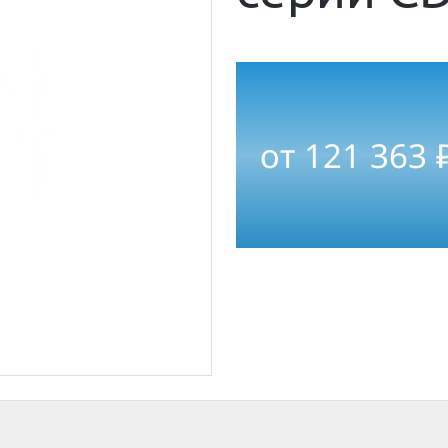
от
121 363