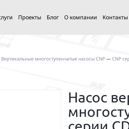
слуги
Проекты
Блог
О компании
Контакты
—
Вертикальные многоступенчатые насосы CNP
—
CNP се
Насос в
многост
серии C