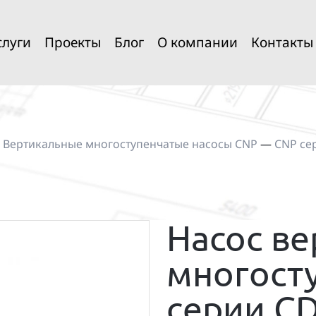
слуги
Проекты
Блог
О компании
Контакты
—
Вертикальные многоступенчатые насосы CNP
—
CNP се
Насос в
многост
серии C