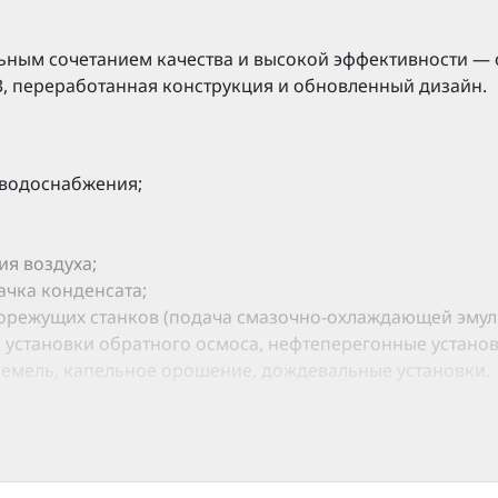
ьным сочетанием качества и высокой эффективности — 
, переработанная конструкция и обновленный дизайн.
 водоснабжения;
я воздуха;
ачка конденсата;
режущих станков (подача смазочно-охлаждающей эмульси
 установки обратного осмоса, нефтеперегонные установ
земель, капельное орошение, дождевальные установки.