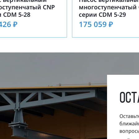
оступенчатый CNP
многоступенчатый
и CDM 5-28
серии CDM 5-29
 426
₽
175 059
₽
ост
Оставьт
ближайш
вопросы