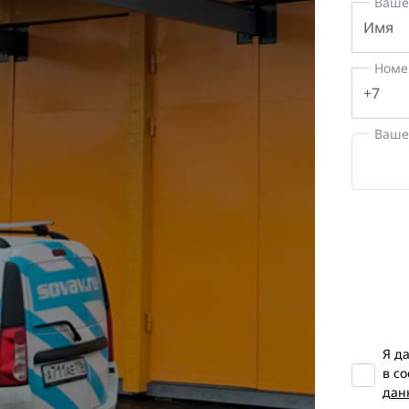
Ваше
Номе
Ваше
Я д
в с
дан