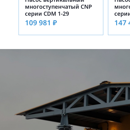
многоступенчатый CNP
мног
серии CDM 1-29
сери
109 981
₽
147