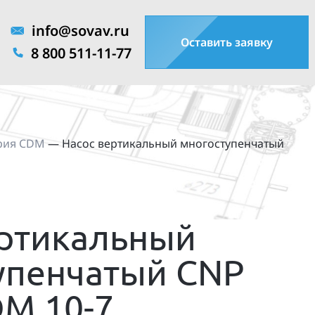
info@sovav.ru
Оставить заявку
8 800 511-11-77
рия CDM
—
Насос вертикальный многоступенчатый
ертикальный
упенчатый CNP
DM 10-7