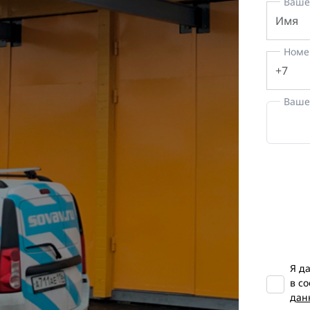
Ваше
Номе
Ваше
Я д
в с
дан