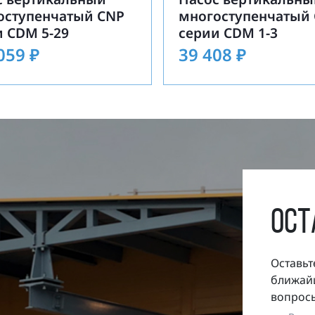
оступенчатый CNP
многоступенчатый
и CDM 5-29
серии CDM 1-3
 059
₽
39 408
₽
ост
Оставьт
ближайш
вопросы