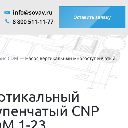
info@sovav.ru
Оставить заявку
8 800 511-11-77
рия CDM
—
Насос вертикальный многоступенчатый
ертикальный
упенчатый CNP
DM 1-23