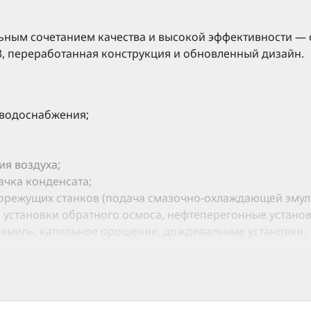
ьным сочетанием качества и высокой эффективности — 
, переработанная конструкция и обновленный дизайн.
 водоснабжения;
я воздуха;
ачка конденсата;
режущих станков (подача смазочно-охлаждающей эмульси
 установки обратного осмоса, нефтеперегонные установ
земель, капельное орошение, дождевальные установки.