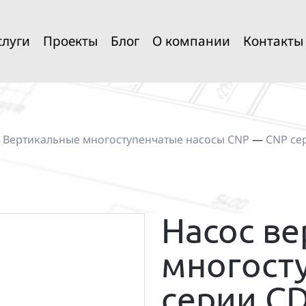
слуги
Проекты
Блог
О компании
Контакты
—
Вертикальные многоступенчатые насосы CNP
—
CNP се
Насос в
многост
серии C