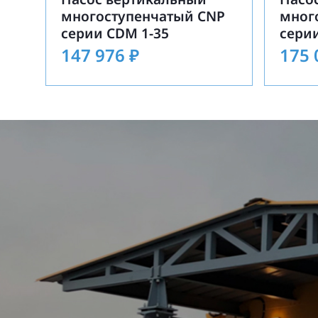
многоступенчатый CNP
мног
серии CDM 1-35
сери
147 976
₽
175