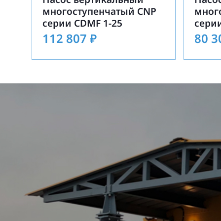
многоступенчатый CNP
мног
серии CDMF 1-25
серии
112 807
₽
80 