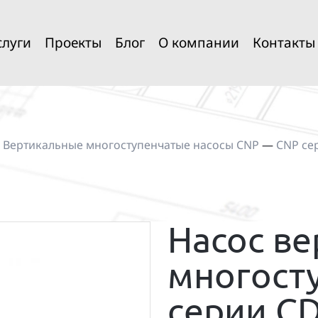
слуги
Проекты
Блог
О компании
Контакты
—
Вертикальные многоступенчатые насосы CNP
—
CNP се
Насос в
многост
серии C