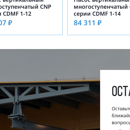
оступенчатый CNP
многоступенчатый
 CDMF 1-12
серии CDMF 1-14
307
₽
84 311
₽
ост
Оставьт
ближайш
вопросы