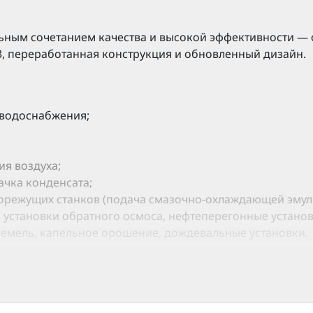
ьным сочетанием качества и высокой эффективности — 
, переработанная конструкция и обновленный дизайн.
 водоснабжения;
я воздуха;
ачка конденсата;
режущих станков (подача смазочно-охлаждающей эмульси
 установки обратного осмоса, нефтеперегонные установ
земель, капельное орошение, дождевальные установки.