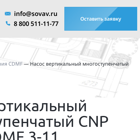
info@sovav.ru
Оставить заявку
8 800 511-11-77
рия CDMF
—
Насос вертикальный многоступенчатый
ертикальный
упенчатый CNP
DMF 3-11