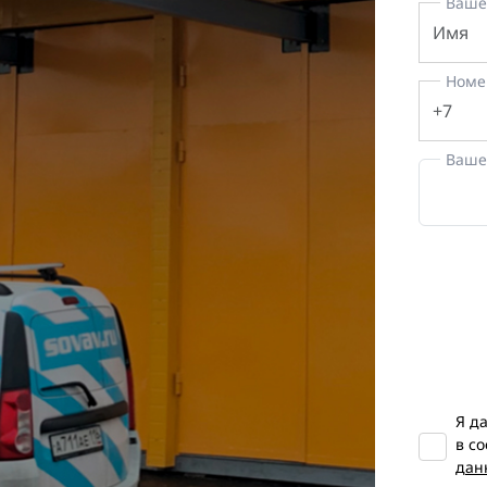
Ваше
Номе
Ваше
Я д
в с
дан