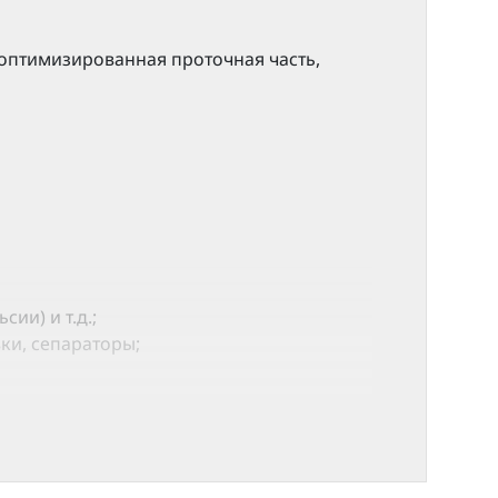
оптимизированная проточная часть,
и) и т.д.;
ки, сепараторы;