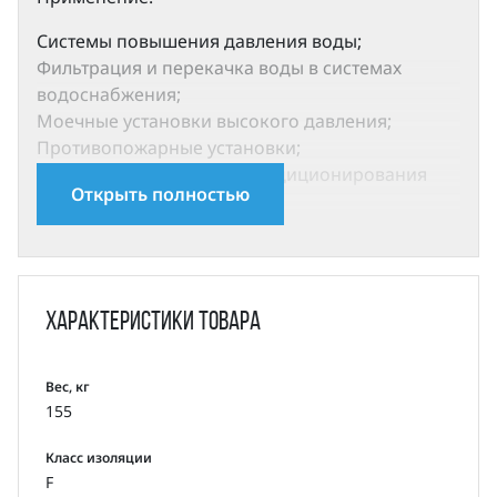
Системы повышения давления воды;
Фильтрация и перекачка воды в системах
водоснабжения;
Моечные установки высокого давления;
Противопожарные установки;
Cистемы охлаждения и кондиционирования
Открыть полностью
воздуха;
Системы питания паровых котлов и перекачка
конденсата;
Системы охлаждения инструмента
металлорежущих станков (подача смазочно-
Характеристики
товара
охлаждающей эмульсии) и т.д.;
Очистка воды: системы ультрафильтрации,
установки обратного осмоса, нефтеперегонные
Вес, кг
155
установки, сепараторы;
Орошение: полив сельскохозяйственных
Класс изоляции
земель, капельное орошение, дождевальные
F
установки.