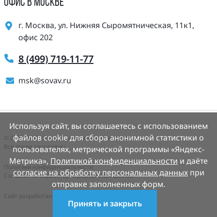
ОФИС В МОСКВЕ
г. Москва, ул. Нижняя Сыромятническая, 11к1,
офис 202
8 (499) 719-11-77
msk@sovav.ru
Используя сайт, вы соглашаетесь с использованием
файлов cookie для сбора анонимной статистики о
© 2025 ООО «Завод «Современная Автоматика».
Все права защищены.
пользователях, метрической программы «Яндекс-
Метрика»,
Политикой конфиденциальности
и даёте
Политики конфиденциальности
согласие на обработку персональных данных
при
Согласие на обработку персональных данных
отправке заполненных форм.
Cайт разработан
Деалем-сайты.рф
Принять и закрыть