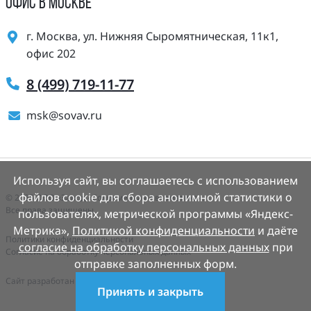
ОФИС В МОСКВЕ
г. Москва, ул. Нижняя Сыромятническая, 11к1,
офис 202
8 (499) 719-11-77
msk@sovav.ru
Используя сайт, вы соглашаетесь с использованием
файлов cookie для сбора анонимной статистики о
© 2025 ООО «Завод «Современная Автоматика».
Все права защищены.
пользователях, метрической программы «Яндекс-
Метрика»,
Политикой конфиденциальности
и даёте
Политики конфиденциальности
согласие на обработку персональных данных
при
Согласие на обработку персональных данных
отправке заполненных форм.
Cайт разработан
Деалем-сайты.рф
Принять и закрыть