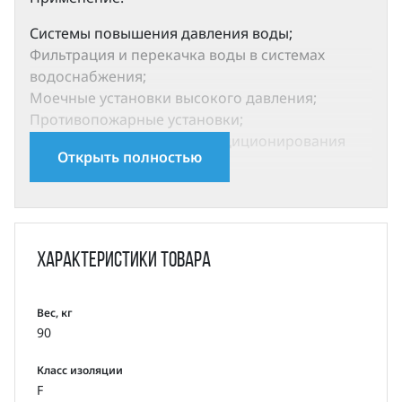
Системы повышения давления воды;
Фильтрация и перекачка воды в системах
водоснабжения;
Моечные установки высокого давления;
Противопожарные установки;
Cистемы охлаждения и кондиционирования
Открыть полностью
воздуха;
Системы питания паровых котлов и перекачка
конденсата;
Системы охлаждения инструмента
металлорежущих станков (подача смазочно-
Характеристики
товара
охлаждающей эмульсии) и т.д.;
Очистка воды: системы ультрафильтрации,
установки обратного осмоса, нефтеперегонные
Вес, кг
90
установки, сепараторы;
Орошение: полив сельскохозяйственных
Класс изоляции
земель, капельное орошение, дождевальные
F
установки.