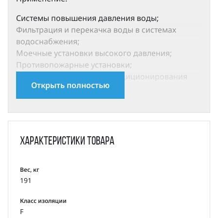
Системы повышения давления воды;
Фильтрация и перекачка воды в системах
водоснабжения;
Моечные установки высокого давления;
Противопожарные установки;
Cистемы охлаждения и кондиционирования
Открыть полностью
воздуха;
Системы питания паровых котлов и перекачка
конденсата;
Системы охлаждения инструмента
металлорежущих станков (подача смазочно-
Характеристики
товара
охлаждающей эмульсии) и т.д.;
Очистка воды: системы ультрафильтрации,
установки обратного осмоса, нефтеперегонные
Вес, кг
191
установки, сепараторы;
Орошение: полив сельскохозяйственных
Класс изоляции
земель, капельное орошение, дождевальные
F
установки.