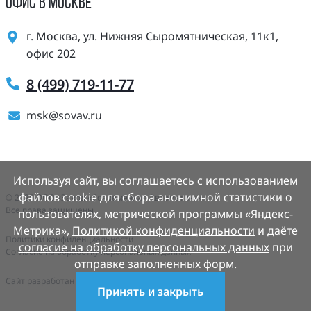
ОФИС В МОСКВЕ
г. Москва, ул. Нижняя Сыромятническая, 11к1,
офис 202
8 (499) 719-11-77
msk@sovav.ru
Используя сайт, вы соглашаетесь с использованием
файлов cookie для сбора анонимной статистики о
© 2025 ООО «Завод «Современная Автоматика».
Все права защищены.
пользователях, метрической программы «Яндекс-
Метрика»,
Политикой конфиденциальности
и даёте
Политики конфиденциальности
согласие на обработку персональных данных
при
Согласие на обработку персональных данных
отправке заполненных форм.
Cайт разработан
Деалем-сайты.рф
Принять и закрыть