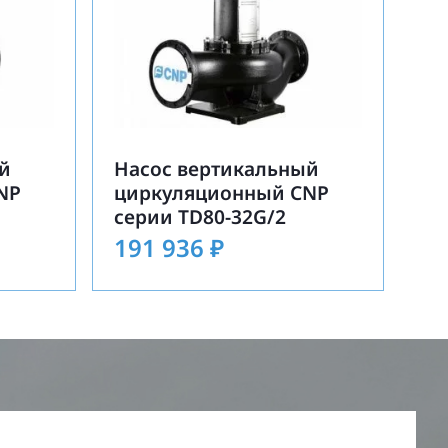
й
Насос вертикальный
NP
циркуляционный CNP
серии TD80-32G/2
191 936
₽