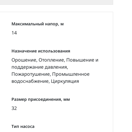
льных, центральных тепловых пунктах, в
ского охлаждения (градирни-
Максимальный напор, м
енение в системах пожаротушения и
14
Назначение использования
книстых включений
Орошение, Отопление, Повышение и
ектронасоса
поддержание давления,
влические характеристики электронасоса
Пожаротушение, Промышленное
водоснабжение, Циркуляция
Размер присоединения, мм
32
Тип насоса