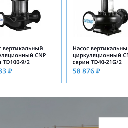
с вертикальный
Насос вертикальны
уляционный CNP
циркуляционный C
 TD100-9/2
серии TD40-21G/2
283
₽
58 876
₽