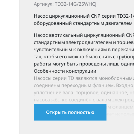
Артикул: TD32-14G/2SWHCJ
Насос циркуляционный CNP серии TD32-14
оборудованный стандартным двигателем и
Насос вертикальный циркуляционный CNP 
стандартным электродвигателем и торцев
чувствительным к включениям в перекач
так, чтобы его можно было снять с трубо
работы могут быть проведены лишь одни
Особенности конструкции
Насосы серии ТD являются моноблочными, 
соединены переходным фланцем. Входной
уплотнение вала -торцовое, одинарное, н
насоса жёстко соединён с валом электро
насоса (двигатель с переходным фланцем
Открыть полностью
изоляции от трубопровода может использо
17 241 .6, ISO7005-2 класс давления — PN
Насосы могут поставляться со шкафом уп