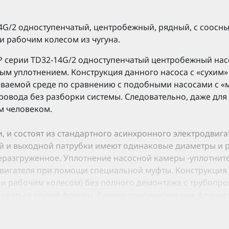
G/2 одноступенчатый, центробежный, рядный, с соосны
 рабочим колесом из чугуна.
серии TD32-14G/2 одноступенчатый центробежный насос
ым уплотнением. Конструкция данного насоса с «сухим»
иваемой среде по сравнению с подобными насосами с «
провода без разборки системы. Следовательно, даже дл
м человеком.
и состоят из стандартного асинхронного электродвигат
 и выходной патрубки имеют одинаковые диаметры и 
еразгруженное. Уплотнение насосной камеры -уплотните
двигателя при помощи специальной муфты. Конструкция 
 и рабочим колесом) без полного демонтажа с трубопр
ваться глухой фланец. Размер соединительных фланцев 
16. Диаметры входа и выхода продукции соответствует с
равления, обеспечивающим защиту от «сухого хода», нес