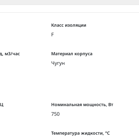
ателя.
серии TD32-14G/2 используюется для циркуляции в коте
льного отопления. В контурах циркуляции технологиче
Класс изоляции
и кондиционирования (чиллер-фанкойл). Возможно прим
F
, м3/час
Материал корпуса
зрывобезопасные жидкости без твердых или длинноволо
Чугун
нически или химически воздействовать на материал эл
ость перекачиваемой жидкости выше, чем у воды, гидра
 увеличивается.
ГЦ
Номинальная мощность, Вт
750
Температура жидкости, °С