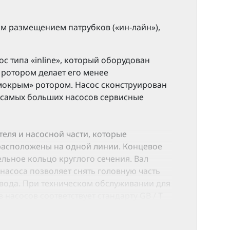
м размещением патрубков («ин-лайн»),
 типа «inline», который оборудован
 ротором делает его менее
мокрым» ротором. Насос сконструирован
я самых больших насосов сервисные
еля и насосной части, которые
расположены на одной линии. Концевое
льное кольцо круглого сечения. Вал
насоса позволяет снять головную часть
овода. При техническом обслуживании для
насосов соответствует стандарту GB / Т
тандартному размеру.
овпадения, выпадания фаз и перегрузки.