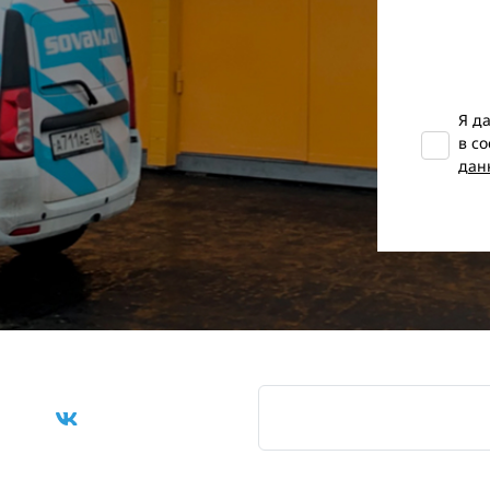
Я д
в с
дан