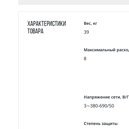
По запросу частотное регулирование двиг
Применение
Насос вертикальный циркуляционный CNP 
подкачивающих насосных станциях центра
Вес, кг
Характеристики
теплообменники). В системах циркуляци
товара
39
повышения давления.
Перекачиваемые жидкости:
Максимальный расход
Чистые, маловязкие, неагрессивные и в
8
Перекачиваемая жидкость не должна меха
Если кинематическая вязкость или плотн
уменьшаются, а потребляемая мощность –
Напряжение сети, В/
3∼380-690/50
Степень защиты