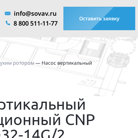
info@sovav.ru
Оставить заявку
8 800 511-11-77
сухим ротором
—
Насос вертикальный
ертикальный
ционный CNP
32-14G/2