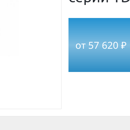
от
57 620
₽