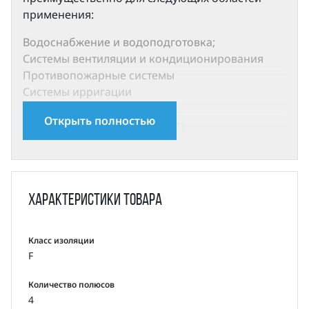
применения:
Водоснабжение и водоподготовка;
Системы вентиляции и кондиционирования
Противопожарные системы
Системы ирригации
Технологические системы
Открыть полностью
Химическая промышленность
Насосы SMM компонуются стандартными двух-
и четырехполюсными электродвигателями
закрытого исполнения с воздушным
Характеристики
товара
охлаждением со следующими электрическими
параметрами:
Класс изоляции
Степень защиты: IP55
F
Класс изоляции: F
Класс энергоэффективности: IE2 (IE3 по запросу)
Количество полюсов
Частота: 50 Гц
4