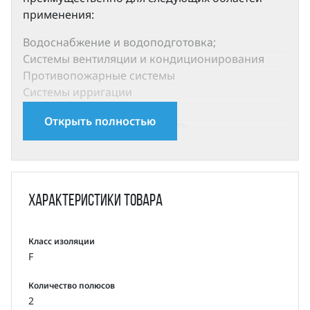
применения:
Водоснабжение и водоподготовка;
Системы вентиляции и кондиционирования
Противопожарные системы
Системы ирригации
Технологические системы
Открыть полностью
Химическая промышленность
Насосы SMM компонуются стандартными двух-
и четырехполюсными электродвигателями
закрытого исполнения с воздушным
Характеристики
товара
охлаждением со следующими электрическими
параметрами:
Класс изоляции
Степень защиты: IP55
F
Класс изоляции: F
Класс энергоэффективности: IE2 (IE3 по запросу)
Количество полюсов
Частота: 50 Гц
2