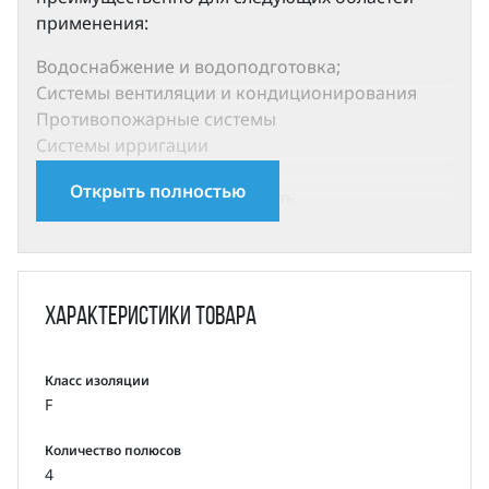
применения:
Водоснабжение и водоподготовка;
Системы вентиляции и кондиционирования
Противопожарные системы
Системы ирригации
Технологические системы
Открыть полностью
Химическая промышленность
Насосы SMM компонуются стандартными двух-
и четырехполюсными электродвигателями
закрытого исполнения с воздушным
Характеристики
товара
охлаждением со следующими электрическими
параметрами:
Класс изоляции
Степень защиты: IP55
F
Класс изоляции: F
Класс энергоэффективности: IE2 (IE3 по запросу)
Количество полюсов
Частота: 50 Гц
4