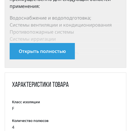
применения:
Водоснабжение и водоподготовка;
Системы вентиляции и кондиционирования
Противопожарные системы
Системы ирригации
Технологические системы
Открыть полностью
Химическая промышленность
Насосы SMM компонуются стандартными двух-
и четырехполюсными электродвигателями
закрытого исполнения с воздушным
Характеристики
товара
охлаждением со следующими электрическими
параметрами:
Класс изоляции
Степень защиты: IP55
F
Класс изоляции: F
Класс энергоэффективности: IE2 (IE3 по запросу)
Количество полюсов
Частота: 50 Гц
4