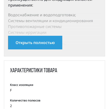
применения:
Водоснабжение и водоподготовка;
Системы вентиляции и кондиционирования
Противопожарные системы
Системы ирригации
Технологические системы
Открыть полностью
Химическая промышленность
Насосы SMM компонуются стандартными двух-
и четырехполюсными электродвигателями
закрытого исполнения с воздушным
Характеристики
товара
охлаждением со следующими электрическими
параметрами:
Класс изоляции
Степень защиты: IP55
F
Класс изоляции: F
Класс энергоэффективности: IE2 (IE3 по запросу)
Количество полюсов
Частота: 50 Гц
2