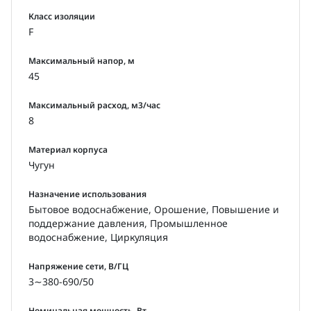
Класс изоляции
Водоснабжение.
F
Системы кондиционирования воздуха.
Системы охлаждения, циркуляции,
Максимальный напор, м
водонагрева.
45
Системы водоочистки: фильтрация,
водоподготовки.
Максимальный расход, м3/час
8
Системы орошения.
Санитарно-техническое оборудование.
Материал корпуса
Установки повышения давления.
Чугун
Назначение использования
Перекачиваемые жидкости
Бытовое водоснабжение, Орошение, Повышение и
Насос горизонтальный, многоступенчатый,
поддержание давления, Промышленное
центробежный CNP серии CHLF(T) 8-50 служит
водоснабжение, Циркуляция
для перекачивания:
Напряжение сети, В/ГЦ
Чистой, невзрывоопасной, маловязкой
3∼380-690/50
жидкости, не содержащая абразивных частиц и
волокон.
Номинальная мощность, Вт