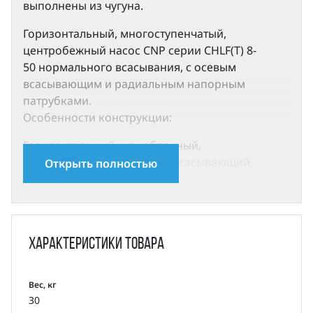
выполнены из чугуна.
Горизонтальный, многоступенчатый,
центробежный насос CNP серии CHLF(T) 8-
50 нормального всасывания, с осевым
всасывающим и радиальным напорным
патрубками.
Особенности конструкции:
Горизонтальный, моноблочный,
многоступенчатый, несамовсасывающий,
Открыть полностью
центробежный насос с асинхронным
двигателем.
Компактная и прочная конструкция, осевой
вход и радиальный выход.
Характеристики
товара
Применение
Вес, кг
Электронасосы CHL в основном используются в
30
промышленности: