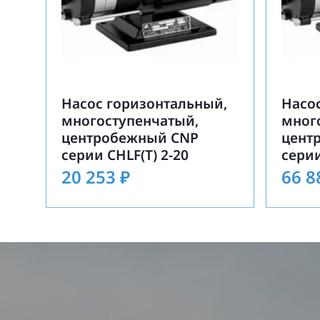
Насос горизонтальный,
Насо
многоступенчатый,
мног
центробежный CNP
цент
серии CHLF(T) 2-20
серии
20 253
₽
66 