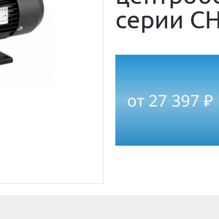
серии CH
от
27 397
₽