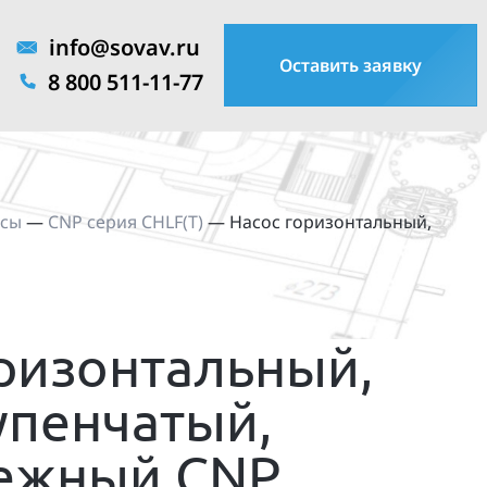
info@sovav.ru
Оставить заявку
8 800 511-11-77
осы
—
CNP серия CHLF(T)
—
Насос горизонтальный,
ризонтальный,
упенчатый,
ежный CNP