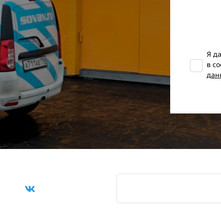
Я д
в с
дан