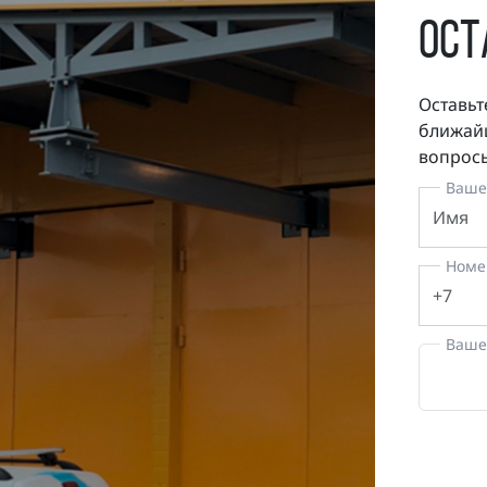
ост
Оставьт
ближайш
вопросы
Ваше
Номе
Ваше