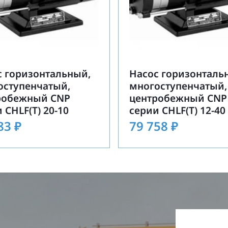
с горизонтальный,
Насос горизонталь
оступенчатый,
многоступенчатый,
робежный CNP
центробежный CNP
 CHLF(T) 20-10
серии CHLF(T) 12-40
883
₽
79 758
₽