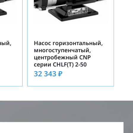
ный,
Насос горизонтальный,
многоступенчатый,
центробежный CNP
серии CHLF(T) 2-50
32 343
₽