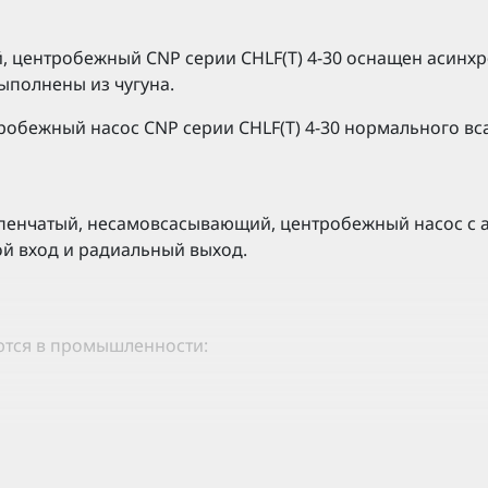
, центробежный CNP серии CHLF(T) 4-30 оснащен асинх
ыполнены из чугуна.
робежный насос CNP серии CHLF(T) 4-30 нормального в
пенчатый, несамовсасывающий, центробежный насос с 
ой вход и радиальный выход.
ются в промышленности:
грева.
одготовки.