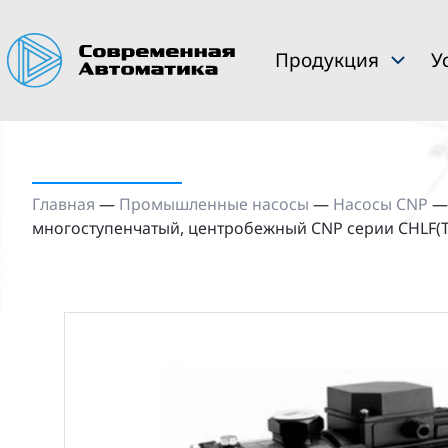
Продукция
У
Главная
—
Промышленные насосы
—
Насосы CNP
многоступенчатый, центробежный CNP серии CHLF(T)