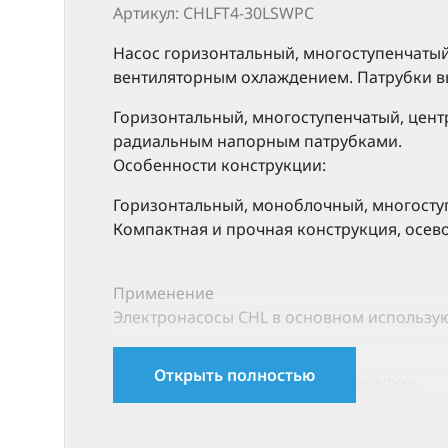
Артикул: CHLFT4-30LSWPC
Насос горизонтальный, многоступенчатый
вентиляторным охлаждением. Патрубки в
Горизонтальный, многоступенчатый, цент
радиальным напорным патрубками.
Особенности конструкции:
Горизонтальный, моноблочный, многосту
Компактная и прочная конструкция, осев
Применение
Электронасосы CHL в основном использу
Водоснабжение.
Открыть полностью
Системы кондиционирования воздуха.
Системы охлаждения, циркуляции, водона
Системы водоочистки: фильтрация, водоп