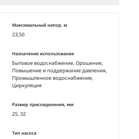
Максимальный напор, м
23,50
качивания:
Назначение использования
Бытовое водоснабжение, Орошение,
 жидкости.
Повышение и поддержание давления,
бходимо применять приводной двигатель с
Промышленное водоснабжение,
Циркуляция
еляется рядом факторов, среди которых
ние нефтепродуктов.
Размер присоединения, мм
25, 32
Тип насоса