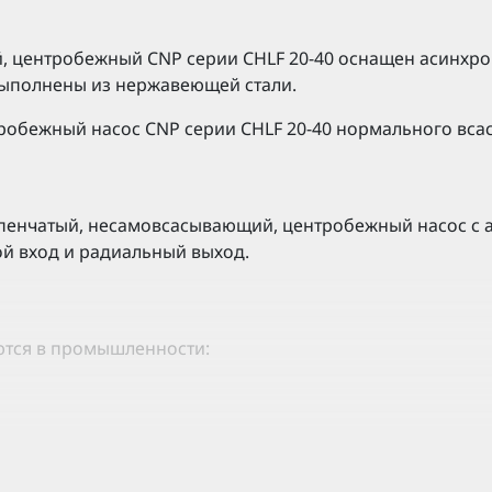
, центробежный CNP серии CHLF 20-40 оснащен асинхр
ыполнены из нержавеющей стали.
робежный насос CNP серии CHLF 20-40 нормального вса
пенчатый, несамовсасывающий, центробежный насос с 
ой вход и радиальный выход.
ются в промышленности:
грева.
одготовки.