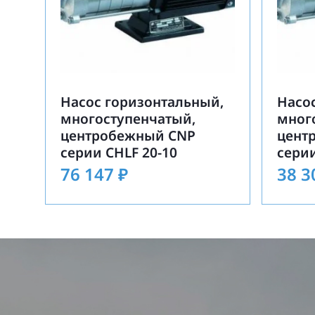
Насос горизонтальный,
Насо
многоступенчатый,
мног
центробежный CNP
цент
серии CHLF 20-10
серии
76 147
₽
38 