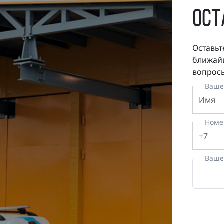
ост
Оставьт
ближайш
вопросы
Ваше
Номе
Ваше