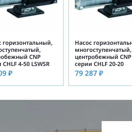
с горизонтальный,
Насос горизонталь
оступенчатый,
многоступенчатый,
робежный CNP
центробежный CNP
 CHLF 4-50 LSWSR
серии CHLF 20-20
309
₽
79 287
₽