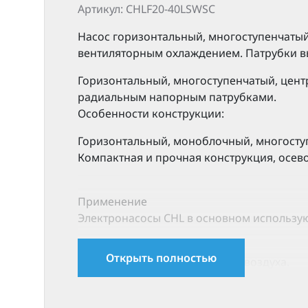
Артикул: CHLF20-40LSWSC
Насос горизонтальный, многоступенчатый
вентиляторным охлаждением. Патрубки в
Горизонтальный, многоступенчатый, цент
радиальным напорным патрубками.
Особенности конструкции:
Горизонтальный, моноблочный, многосту
Компактная и прочная конструкция, осев
Применение
Электронасосы CHL в основном использу
Водоснабжение.
Открыть полностью
Системы кондиционирования воздуха.
Системы охлаждения, циркуляции, водона
Системы водоочистки: фильтрация, водоп