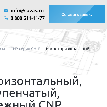
info@sovav.ru
Оставить заявку
8 800 511-11-77
осы
—
CNP серия CHLF
—
Насос горизонтальный,
ризонтальный,
упенчатый,
ежный CNP