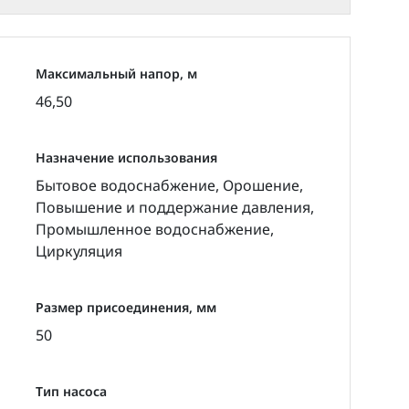
Максимальный напор, м
46,50
ачивания:
Назначение использования
Бытовое водоснабжение, Орошение,
 жидкости.
Повышение и поддержание давления,
бходимо применять приводной двигатель с
Промышленное водоснабжение,
Циркуляция
еляется рядом факторов, среди которых
ние нефтепродуктов.
Размер присоединения, мм
50
Тип насоса