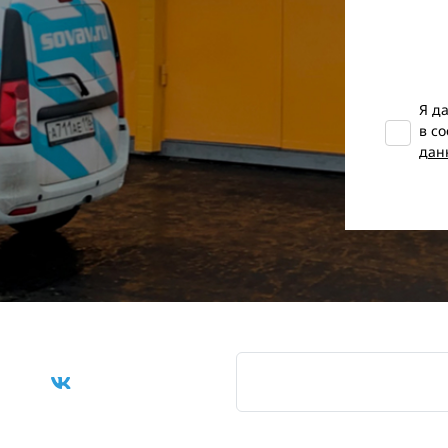
Я д
в с
дан