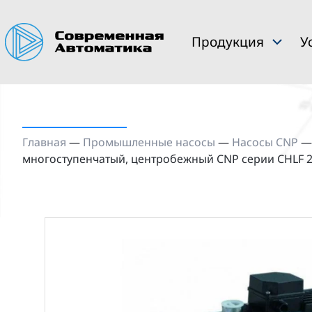
Продукция
У
Главная
—
Промышленные насосы
—
Насосы CNP
многоступенчатый, центробежный CNP серии CHLF 2